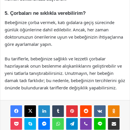
5. Çorbaları ne sıklıkla verebilirim?
Bebeğinize çorba vermek, katı gıdalara geçiş sürecinde
günlük öğünlerine dahil edilebilir. Ancak, her zaman
doktorunuzun önerilerine uyun ve bebeğinizin ihtiyaçlarına
göre ayarlamalar yapın.
Bu tariflerle, bebeğinize sağlıklı ve lezzetli çorbalar
hazırlayarak onun beslenme alışkanlıklarını geliştirebilir ve
yeni tatlarla tanıştırabilirsiniz. Unutmayın, her bebeğin
damak tadı farklıdır; bu nedenle, bebeğinizin tercihlerini göz
önünde bulundurarak tariflerde değişiklik yapabilirsiniz.
Facebook
X
LinkedIn
Tumblr
Pinterest
Reddit
VKontakte
Odnok
Pocket
Skype
Messenger
WhatsApp
Telegram
Viber
Line
E-Posta ile payla