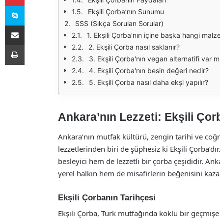
Skype
Ekşili Çorba’nın Sunumu
SSS (Sıkça Sorulan Sorular)
E-Posta ile paylaş
1. Ekşili Çorba'nın içine başka hangi malz
Yazdır
2. Ekşili Çorba nasıl saklanır?
3. Ekşili Çorba'nın vegan alternatifi var m
4. Ekşili Çorba'nın besin değeri nedir?
5. Ekşili Çorba nasıl daha ekşi yapılır?
Ankara’nın Lezzeti: Ekşili Çor
Ankara’nın mutfak kültürü, zengin tarihi ve coğraf
lezzetlerinden biri de şüphesiz ki Ekşili Çorba’dır
besleyici hem de lezzetli bir çorba çeşididir. An
yerel halkın hem de misafirlerin beğenisini kaz
Ekşili Çorbanın Tarihçesi
Ekşili Çorba, Türk mutfağında köklü bir geçmişe