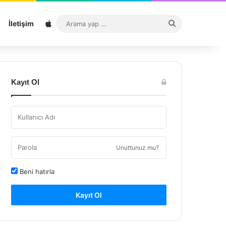
Sitemap
Arama
İletişim
yap
...
Kayıt Ol
Unuttunuz mu?
Beni hatırla
Kayıt Ol