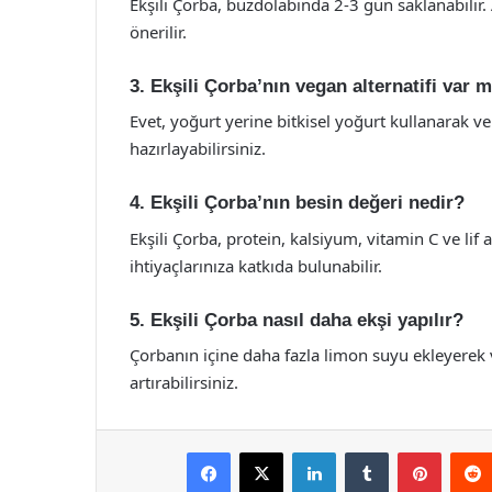
Ekşili Çorba, buzdolabında 2-3 gün saklanabilir.
önerilir.
3. Ekşili Çorba’nın vegan alternatifi var m
Evet, yoğurt yerine bitkisel yoğurt kullanarak
hazırlayabilirsiniz.
4. Ekşili Çorba’nın besin değeri nedir?
Ekşili Çorba, protein, kalsiyum, vitamin C ve lif
ihtiyaçlarınıza katkıda bulunabilir.
5. Ekşili Çorba nasıl daha ekşi yapılır?
Çorbanın içine daha fazla limon suyu ekleyerek v
artırabilirsiniz.
Facebook
X
LinkedIn
Tumblr
Pintere