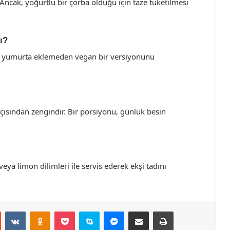
 Ancak, yoğurtlu bir çorba olduğu için taze tüketilmesi
ı?
 ve yumurta eklemeden vegan bir versiyonunu
 açısından zengindir. Bir porsiyonu, günlük besin
eya limon dilimleri ile servis ederek ekşi tadını
st
Reddit
VKontakte
Odnoklassniki
Pocket
Skype
Messenger
E-Posta ile paylaş
Yazdır