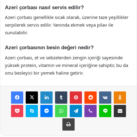
Azeri çorbası nasıl servis edilir?
Azeri çorbası genellikle sıcak olarak, üzerine taze yeşillikler
serpilerek servis edilir. Yanında ekmek veya pilav ile
sunulabilir.
Azeri çorbasının besin değeri nedir?
Azeri çorbası, et ve sebzelerden zengin içeriği sayesinde
yüksek protein, vitamin ve mineral içeriğine sahiptir, bu da
onu besleyici bir yemek haline getirir.
Facebook
X
LinkedIn
Tumblr
Pinterest
Reddit
VKontakte
Odnok
Pocket
Skype
Messenger
WhatsApp
Telegram
Viber
Line
E-Posta ile payla
Yazdır