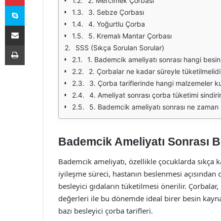
2. Mercimek Çorbası
Skype
3. Sebze Çorbası
4. Yoğurtlu Çorba
E-Posta ile paylaş
5. Kremalı Mantar Çorbası
Yazdır
SSS (Sıkça Sorulan Sorular)
1. Bademcik ameliyatı sonrası hangi besinl
2. Çorbalar ne kadar süreyle tüketilmelidi
3. Çorba tariflerinde hangi malzemeler kul
4. Ameliyat sonrası çorba tüketimi sindirim
5. Bademcik ameliyatı sonrası ne zaman
Bademcik Ameliyatı Sonrası Be
Bademcik ameliyatı, özellikle çocuklarda sıkça k
iyileşme süreci, hastanın beslenmesi açısından
besleyici gıdaların tüketilmesi önerilir. Çorbala
değerleri ile bu dönemde ideal birer besin kayna
bazı besleyici çorba tarifleri.