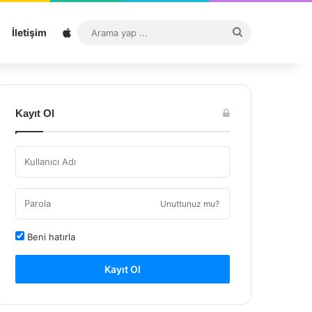
Sitemap
Arama
İletişim
yap
...
Kayıt Ol
Unuttunuz mu?
Beni hatırla
Kayıt Ol