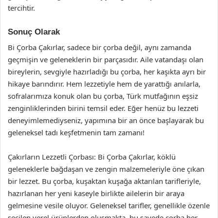
tercihtir.
Sonuç Olarak
Bi Çorba Çakırlar, sadece bir çorba değil, aynı zamanda
geçmişin ve geleneklerin bir parçasıdır. Aile vatandaşı olan
bireylerin, sevgiyle hazırladığı bu çorba, her kaşıkta ayrı bir
hikaye barındırır. Hem lezzetiyle hem de yarattığı anılarla,
sofralarımıza konuk olan bu çorba, Türk mutfağının eşsiz
zenginliklerinden birini temsil eder. Eğer henüz bu lezzeti
deneyimlemediyseniz, yapımına bir an önce başlayarak bu
geleneksel tadı keşfetmenin tam zamanı!
Çakırların Lezzetli Çorbası: Bi Çorba Çakırlar, köklü
geleneklerle bağdaşan ve zengin malzemeleriyle öne çıkan
bir lezzet. Bu çorba, kuşaktan kuşağa aktarılan tarifleriyle,
hazırlanan her yeni kaseyle birlikte ailelerin bir araya
gelmesine vesile oluyor. Geleneksel tarifler, genellikle özenle
seçilen yerel ürünlerden oluşmakta, bu sayede çorba her