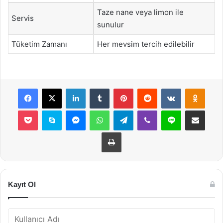
Taze nane veya limon ile
Servis
sunulur
Tüketim Zamanı
Her mevsim tercih edilebilir
Facebook
X
LinkedIn
Tumblr
Pinterest
Reddit
VKontakte
Odnok
Pocket
Skype
Messenger
WhatsApp
Telegram
Viber
Line
E-Posta ile payla
Yazdır
Kayıt Ol