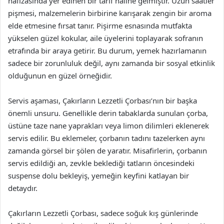
hafızasında yer edinen bir tarif haline gelmiştir. Uzun saatler
pişmesi, malzemelerin birbirine karışarak zengin bir aroma
elde etmesine fırsat tanır. Pişirme esnasında mutfakta
yükselen güzel kokular, aile üyelerini toplayarak sofranın
etrafında bir araya getirir. Bu durum, yemek hazırlamanın
sadece bir zorunluluk değil, aynı zamanda bir sosyal etkinlik
olduğunun en güzel örneğidir.
Servis aşaması, Çakırların Lezzetli Çorbası’nın bir başka
önemli unsuru. Genellikle derin tabaklarda sunulan çorba,
üstüne taze nane yaprakları veya limon dilimleri eklenerek
servis edilir. Bu eklemeler, çorbanın tadını tazelerken aynı
zamanda görsel bir şölen de yaratır. Misafirlerin, çorbanın
servis edildiği an, zevkle beklediği tatların öncesindeki
suspense dolu bekleyiş, yemeğin keyfini katlayan bir
detaydır.
Çakırların Lezzetli Çorbası, sadece soğuk kış günlerinde