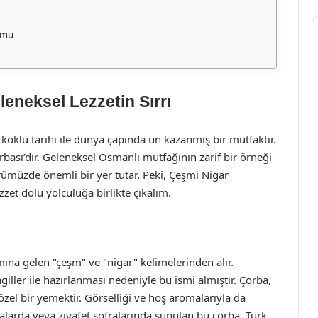
umu
leneksel Lezzetin Sırrı
ve köklü tarihi ile dünya çapında ün kazanmış bir mutfaktır.
bası’dır. Geleneksel Osmanlı mutfağının zarif bir örneği
rümüzde önemli bir yer tutar. Peki, Çeşmi Nigar
ezzet dolu yolculuğa birlikte çıkalım.
ına gelen "çeşm" ve "nigar" kelimelerinden alır.
giller ile hazırlanması nedeniyle bu ismi almıştır. Çorba,
özel bir yemektir. Görselliği ve hoş aromalarıyla da
alarda veya ziyafet sofralarında sunulan bu çorba, Türk