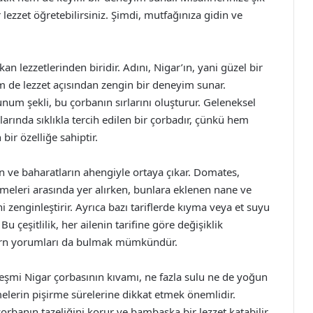
ezzet öğretebilirsiniz. Şimdi, mutfağınıza gidin ve
 lezzetlerinden biridir. Adını, Nigar’ın, yani güzel bir
 de lezzet açısından zengin bir deneyim sunar.
num şekli, bu çorbanın sırlarını oluşturur. Geleneksel
larında sıklıkla tercih edilen bir çorbadır, çünkü hem
bir özelliğe sahiptir.
n ve baharatların ahengiyle ortaya çıkar. Domates,
meleri arasında yer alırken, bunlara eklenen nane ve
i zenginleştirir. Ayrıca bazı tariflerde kıyma veya et suyu
Bu çeşitlilik, her ailenin tarifine göre değişiklik
modern yorumları da bulmak mümkündür.
 Çeşmi Nigar çorbasının kıvamı, ne fazla sulu ne de yoğun
elerin pişirme sürelerine dikkat etmek önemlidir.
rbanın tazeliğini korur ve bambaşka bir lezzet katabilir.