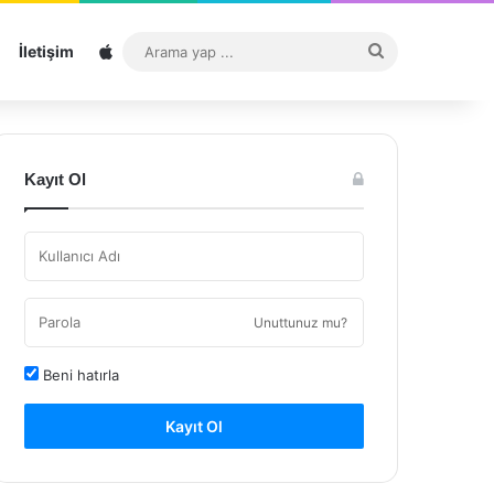
Sitemap
Arama
İletişim
yap
...
Kayıt Ol
Unuttunuz mu?
Beni hatırla
Kayıt Ol