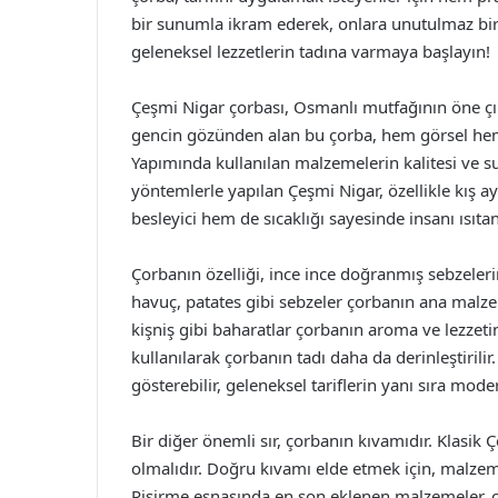
bir sunumla ikram ederek, onlara unutulmaz bir l
geleneksel lezzetlerin tadına varmaya başlayın!
Çeşmi Nigar çorbası, Osmanlı mutfağının öne çıkan
gencin gözünden alan bu çorba, hem görsel hem
Yapımında kullanılan malzemelerin kalitesi ve su
yöntemlerle yapılan Çeşmi Nigar, özellikle kış ay
besleyici hem de sıcaklığı sayesinde insanı ısıtan 
Çorbanın özelliği, ince ince doğranmış sebzeleri
havuç, patates gibi sebzeler çorbanın ana malze
kişniş gibi baharatlar çorbanın aroma ve lezzetin
kullanılarak çorbanın tadı daha da derinleştirilir. 
gösterebilir, geleneksel tariflerin yanı sıra 
Bir diğer önemli sır, çorbanın kıvamıdır. Klasik
olmalıdır. Doğru kıvamı elde etmek için, malzem
Pişirme esnasında en son eklenen malzemeler, ço