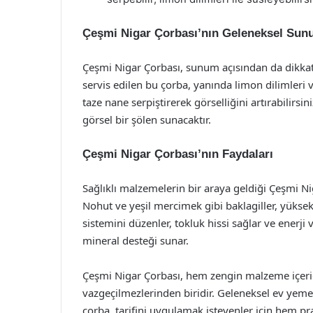
Çeşmi Nigar Çorbası’nın Geleneksel Su
Çeşmi Nigar Çorbası, sunum açısından da dikkate
servis edilen bu çorba, yanında limon dilimleri ve
taze nane serpiştirerek görselliğini artırabilirsin
görsel bir şölen sunacaktır.
Çeşmi Nigar Çorbası’nın Faydaları
Sağlıklı malzemelerin bir araya geldiği Çeşmi Ni
Nohut ve yeşil mercimek gibi baklagiller, yüksek p
sistemini düzenler, tokluk hissi sağlar ve enerji 
mineral desteği sunar.
Çeşmi Nigar Çorbası, hem zengin malzeme içeriği
vazgeçilmezlerinden biridir. Geleneksel ev ye
çorba, tarifini uygulamak isteyenler için hem pra