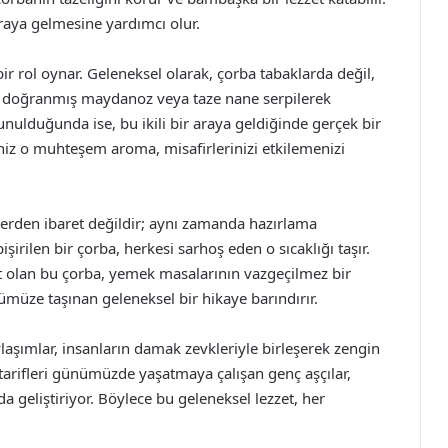
 araya gelmesine yardımcı olur.
 rol oynar. Geleneksel olarak, çorba tabaklarda değil,
nce doğranmış maydanoz veya taze nane serpilerek
sunulduğunda ise, bu ikili bir araya geldiğinde gerçek bir
ğiniz o muhteşem aroma, misafirlerinizi etkilemenizi
lerden ibaret değildir; aynı zamanda hazırlama
şirilen bir çorba, herkesi sarhoş eden o sıcaklığı taşır.
zzet olan bu çorba, yemek masalarının vazgeçilmez bir
üze taşınan geleneksel bir hikaye barındırır.
aşımlar, insanların damak zevkleriyle birleşerek zengin
 tarifleri günümüzde yaşatmaya çalışan genç aşçılar,
 geliştiriyor. Böylece bu geleneksel lezzet, her