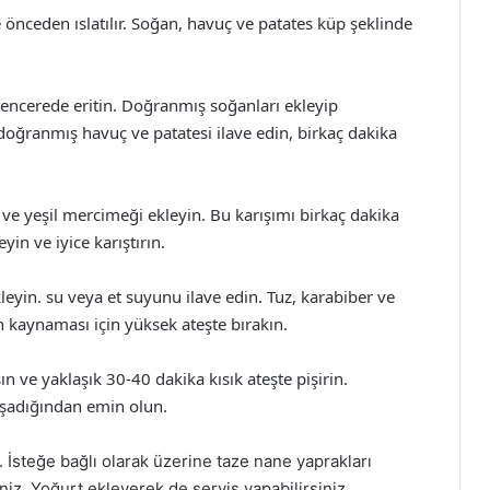
önceden ıslatılır. Soğan, havuç ve patates küp şeklinde
tencerede eritin. Doğranmış soğanları ekleyip
ğranmış havuç ve patatesi ilave edin, birkaç dakika
 ve yeşil mercimeği ekleyin. Bu karışımı birkaç dakika
in ve iyice karıştırın.
leyin. su veya et suyunu ilave edin. Tuz, karabiber ve
n kaynaması için yüksek ateşte bırakın.
n ve yaklaşık 30-40 dakika kısık ateşte pişirin.
şadığından emin olun.
 İsteğe bağlı olarak üzerine taze nane yaprakları
siniz. Yoğurt ekleyerek de servis yapabilirsiniz.