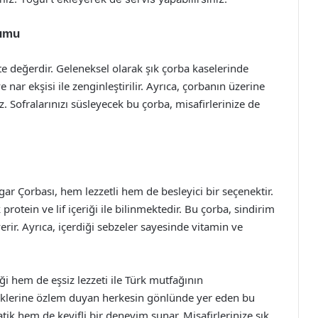
numu
 değerdir. Geleneksel olarak şık çorba kaselerinde
 nar ekşisi ile zenginleştirilir. Ayrıca, çorbanın üzerine
iz. Sofralarınızı süsleyecek bu çorba, misafirlerinize de
gar Çorbası, hem lezzetli hem de besleyici bir seçenektir.
rotein ve lif içeriği ile bilinmektedir. Bu çorba, sindirim
verir. Ayrıca, içerdiği sebzeler sayesinde vitamin ve
 hem de eşsiz lezzeti ile Türk mutfağının
meklerine özlem duyan herkesin gönlünde yer eden bu
tik hem de keyifli bir deneyim sunar. Misafirlerinize şık