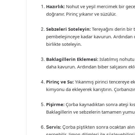
Hazırlık:
Nohut ve yeşil mercimek bir gece 
doğranır. Pirinç yıkanır ve süzülür.
Sebzeleri Soteleyin:
Tereyağını derin bir 
pembeleşinceye kadar kavurun. Ardından do
birlikte soteleyin.
Baklagillerin Eklemesi:
Islatılmış nohutu
daha kavurun. Ardından biber salçasını ekley
Pirinç ve Su:
Yıkanmış pirinci tencereye ek
kimyonu da ekleyerek karıştırın. Çorbanızı
Pişirme:
Çorba kaynadıktan sonra ateşi kısı
Baklagillerin ve sebzelerin tamamen yumu
Servis:
Çorba piştikten sonra ocaktan alın.
serpebilir, limon dilimleri ile süsleyebilir