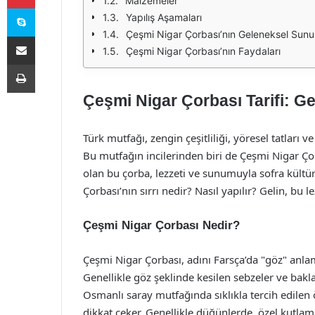
Malzemeler
Skype
Yapılış Aşamaları
Çeşmi Nigar Çorbası’nın Geleneksel Sun
E-Posta ile paylaş
Çeşmi Nigar Çorbası’nın Faydaları
Yazdır
Çeşmi Nigar Çorbası Tarifi: Ge
Türk mutfağı, zengin çeşitliliği, yöresel tatları 
Bu mutfağın incilerinden biri de Çeşmi Nigar Çor
olan bu çorba, lezzeti ve sunumuyla sofra kültü
Çorbası’nın sırrı nedir? Nasıl yapılır? Gelin, bu l
Çeşmi Nigar Çorbası Nedir?
Çeşmi Nigar Çorbası, adını Farsça’da "göz" anlam
Genellikle göz şeklinde kesilen sebzeler ve bakla
Osmanlı saray mutfağında sıklıkla tercih edilen 
dikkat çeker. Genellikle düğünlerde, özel kutlam