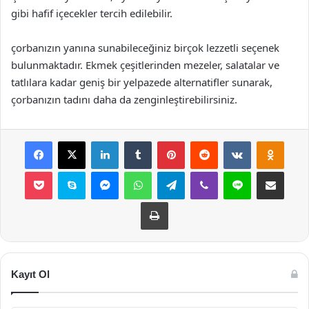
gibi hafif içecekler tercih edilebilir.
çorbanızın yanına sunabileceğiniz birçok lezzetli seçenek
bulunmaktadır. Ekmek çeşitlerinden mezeler, salatalar ve
tatlılara kadar geniş bir yelpazede alternatifler sunarak,
çorbanızın tadını daha da zenginleştirebilirsiniz.
Facebook
X
LinkedIn
Tumblr
Pinterest
Reddit
VKontakte
Odnok
Pocket
Skype
Messenger
WhatsApp
Telegram
Viber
Line
E-Posta ile payla
Yazdır
Kayıt Ol