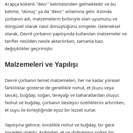
Arapça kökenli "devr" kelimesinden gelmektedir ve bu
kelime, "dönüş" ya da "devir" anlamına gelir. Aslında
çorbanın adı, malzemelerin birbiriyle olan uyumunu ve
döngüsel olarak nasıl dönüştüğünü simgeler. Geleneksel
olarak, Devré çorbanın yapılışında kullanılan malzemeler ve
tarifler nesilden nesile aktarılırken, zamanla bazı
değişiklikler geçirmiştir.
Malzemeleri ve Yapılışı
Devré çorbanın temel malzemeleri, her ne kadar yöresel
farklılıklar gösterse de genellikle nohut, et (kuzu veya
tavuk), buğday, soğan, tereyağı ve baharatlardan oluşur.
Nohut ve buğday, çorbanın besleyici özelliklerini artırırken,
et suyu ile birleştiğinde eşsiz bir lezzet sunar.
Yapılışına gelince; öncelikle nohut ve buğday, bir gece
önceden ıslatılır. Ardından, et ve doğranmış soğan bir