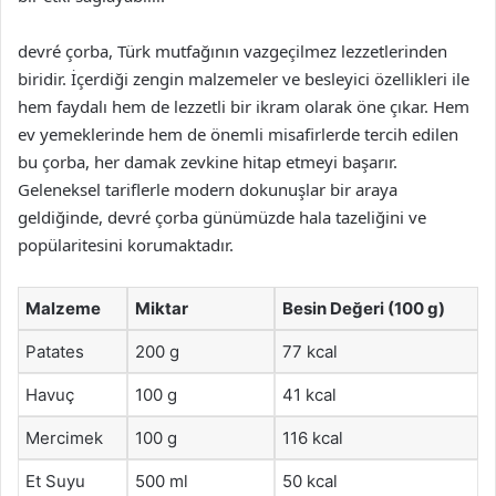
devré çorba, Türk mutfağının vazgeçilmez lezzetlerinden
biridir. İçerdiği zengin malzemeler ve besleyici özellikleri ile
hem faydalı hem de lezzetli bir ikram olarak öne çıkar. Hem
ev yemeklerinde hem de önemli misafirlerde tercih edilen
bu çorba, her damak zevkine hitap etmeyi başarır.
Geleneksel tariflerle modern dokunuşlar bir araya
geldiğinde, devré çorba günümüzde hala tazeliğini ve
popülaritesini korumaktadır.
Malzeme
Miktar
Besin Değeri (100 g)
Patates
200 g
77 kcal
Havuç
100 g
41 kcal
Mercimek
100 g
116 kcal
Et Suyu
500 ml
50 kcal