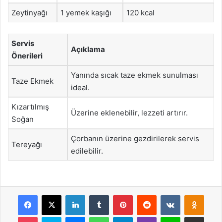
Zeytinyağı
1 yemek kaşığı
120 kcal
Servis
Açıklama
Önerileri
Yanında sıcak taze ekmek sunulması
Taze Ekmek
ideal.
Kızartılmış
Üzerine eklenebilir, lezzeti artırır.
Soğan
Çorbanın üzerine gezdirilerek servis
Tereyağı
edilebilir.
Facebook
X
LinkedIn
Tumblr
Pinterest
Reddit
VKontakte
Odnok
Pocket
Skype
Messenger
WhatsApp
Telegram
Viber
Line
E-Posta ile payla