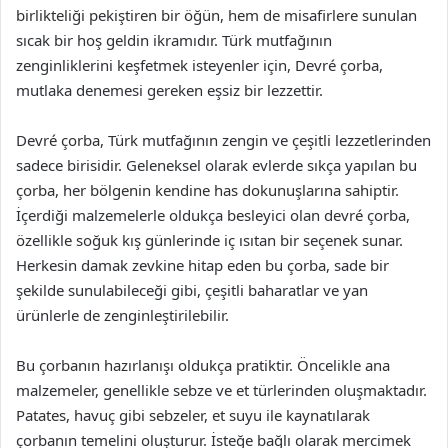
birlikteliği pekiştiren bir öğün, hem de misafirlere sunulan
sıcak bir hoş geldin ikramıdır. Türk mutfağının
zenginliklerini keşfetmek isteyenler için, Devré çorba,
mutlaka denemesi gereken eşsiz bir lezzettir.
Devré çorba, Türk mutfağının zengin ve çeşitli lezzetlerinden
sadece birisidir. Geleneksel olarak evlerde sıkça yapılan bu
çorba, her bölgenin kendine has dokunuşlarına sahiptir.
İçerdiği malzemelerle oldukça besleyici olan devré çorba,
özellikle soğuk kış günlerinde iç ısıtan bir seçenek sunar.
Herkesin damak zevkine hitap eden bu çorba, sade bir
şekilde sunulabileceği gibi, çeşitli baharatlar ve yan
ürünlerle de zenginleştirilebilir.
Bu çorbanın hazırlanışı oldukça pratiktir. Öncelikle ana
malzemeler, genellikle sebze ve et türlerinden oluşmaktadır.
Patates, havuç gibi sebzeler, et suyu ile kaynatılarak
çorbanın temelini oluşturur. İsteğe bağlı olarak mercimek