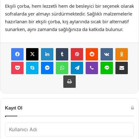
Ekşili çorba, hem lezzetli hem de besleyici bir seçenek olarak
sofralarda yer almayı sürdürmektedir. Sağlıklı malzemelerle
hazırlanan bir ekşili çorba, kış aylarında sıcak bir alternatif
sunarken, aynı zamanda sağlığınıza da katkıda bulunur.
Facebook
X
LinkedIn
Tumblr
Pinterest
Reddit
VKontakte
Odnok
Pocket
Skype
Messenger
WhatsApp
Telegram
Viber
Line
E-Posta ile payla
Yazdır
Kayıt Ol