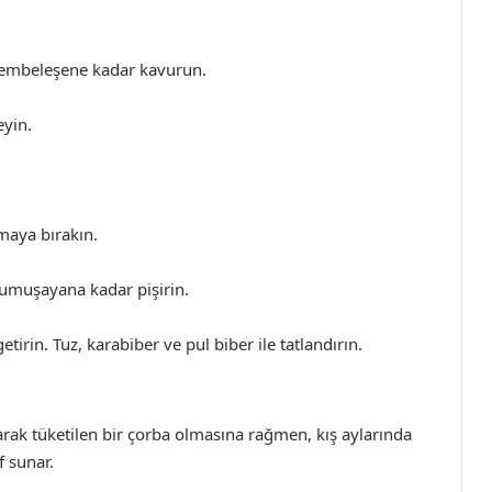
 pembeleşene kadar kavurun.
eyin.
maya bırakın.
yumuşayana kadar pişirin.
irin. Tuz, karabiber ve pul biber ile tatlandırın.
larak tüketilen bir çorba olmasına rağmen, kış aylarında
f sunar.