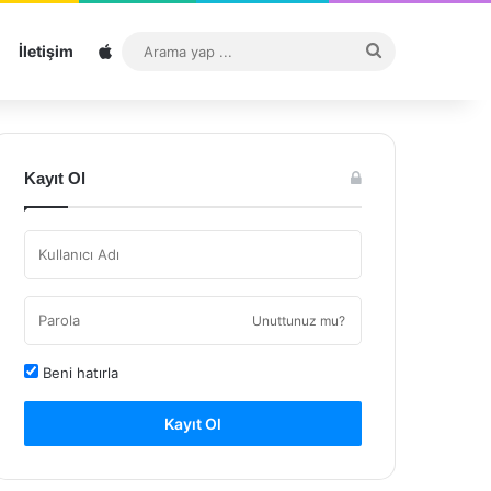
Sitemap
Arama
İletişim
yap
...
Kayıt Ol
Unuttunuz mu?
Beni hatırla
Kayıt Ol