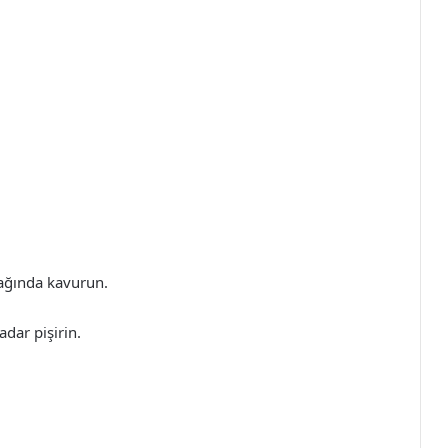
yağında kavurun.
dar pişirin.