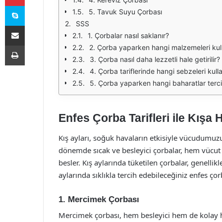
Skype
5. Tavuk Suyu Çorbası
SSS
E-Posta ile paylaş
1. Çorbalar nasıl saklanır?
Yazdır
2. Çorba yaparken hangi malzemeleri kul
3. Çorba nasıl daha lezzetli hale getirilir?
4. Çorba tariflerinde hangi sebzeleri kulla
5. Çorba yaparken hangi baharatlar terci
Enfes Çorba Tarifleri ile Kışa 
Kış ayları, soğuk havaların etkisiyle vücudumu
dönemde sıcak ve besleyici çorbalar, hem vücu
besler. Kış aylarında tüketilen çorbalar, genellikl
aylarında sıklıkla tercih edebileceğiniz enfes çorb
1. Mercimek Çorbası
Mercimek çorbası, hem besleyici hem de kolay ha