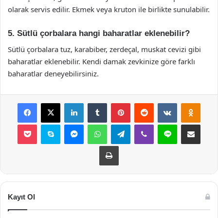
olarak servis edilir. Ekmek veya kruton ile birlikte sunulabilir.
5. Sütlü çorbalara hangi baharatlar eklenebilir?
Sütlü çorbalara tuz, karabiber, zerdeçal, muskat cevizi gibi
baharatlar eklenebilir. Kendi damak zevkinize göre farklı
baharatlar deneyebilirsiniz.
Facebook
X
LinkedIn
Tumblr
Pinterest
Reddit
VKontakte
Odnok
Pocket
Skype
Messenger
WhatsApp
Telegram
Viber
Line
E-Posta ile payla
Yazdır
Kayıt Ol