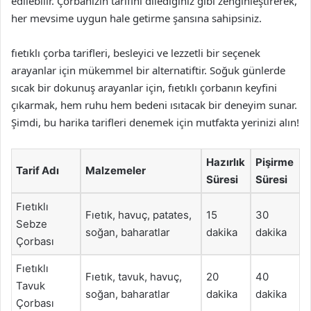
edilebilir. Çorbanızın tarifini dilediğiniz gibi zenginleştirerek,
her mevsime uygun hale getirme şansına sahipsiniz.
fıetıklı çorba tarifleri, besleyici ve lezzetli bir seçenek
arayanlar için mükemmel bir alternatiftir. Soğuk günlerde
sıcak bir dokunuş arayanlar için, fıetıklı çorbanın keyfini
çıkarmak, hem ruhu hem bedeni ısıtacak bir deneyim sunar.
Şimdi, bu harika tarifleri denemek için mutfakta yerinizi alın!
Hazırlık
Pişirme
Tarif Adı
Malzemeler
Süresi
Süresi
Fıetıklı
Fıetık, havuç, patates,
15
30
Sebze
soğan, baharatlar
dakika
dakika
Çorbası
Fıetıklı
Fıetık, tavuk, havuç,
20
40
Tavuk
soğan, baharatlar
dakika
dakika
Çorbası