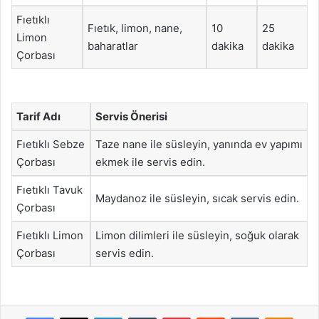
Fıetıklı
Fıetık, limon, nane,
10
25
Limon
baharatlar
dakika
dakika
Çorbası
Tarif Adı
Servis Önerisi
Fıetıklı Sebze
Taze nane ile süsleyin, yanında ev yapımı
Çorbası
ekmek ile servis edin.
Fıetıklı Tavuk
Maydanoz ile süsleyin, sıcak servis edin.
Çorbası
Fıetıklı Limon
Limon dilimleri ile süsleyin, soğuk olarak
Çorbası
servis edin.
Facebook
X
LinkedIn
Tumblr
Pinterest
Reddit
VKontakte
Odnok