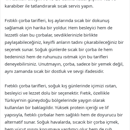
karabiber ile tatlandırarak sıcak servis yapın.
Fıstıklı çorba tarifleri, kış aylarında sıcak bir dokunuş
sağlamak için harika bir yoldur. Hem besleyici hem de
lezzetli olan bu çorbalar, sevdiklerinizle birlikte
paylaşabileceğiniz, keyifli anların tadını çıkarabileceğiniz bir
seçenek sunar. Soğuk günlerde sıcak bir çorba ile hem
bedeninizi hem de ruhunuzu ısıtmak için bu tarifleri
deneyebilirsiniz. Unutmayın, çorba, sadece bir yemek değil,
aynı zamanda sıcak bir dostluk ve sevgi ifadesidir.
Fıetıklı çorba tarifleri, soğuk kış günlerinde içimizi ısıtan,
besleyici ve lezzet dolu bir seçenektir. Fıetık, özellikle
Türkiye’nin güneydoğu bölgelerinde yaygın olarak
kullanılan bir baklagildir. Yüksek protein içeriği ve lif
yapısıyla, fıetıklı çorbalar hem sağlıklı hem de doyurucu bir
alternatif sunar. Soğuk havalarda, sıcacık bir çorba içmek,
hem vücut ısısını korumaya yardımcı olur hem de ruh