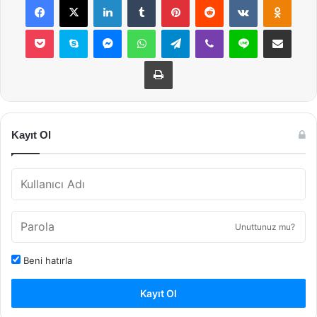
Pocket
Skype
Messenger
WhatsApp
Telegram
Viber
Line
E-Posta ile payla
Yazdır
Kayıt Ol
Unuttunuz mu?
Beni hatırla
Kayıt Ol