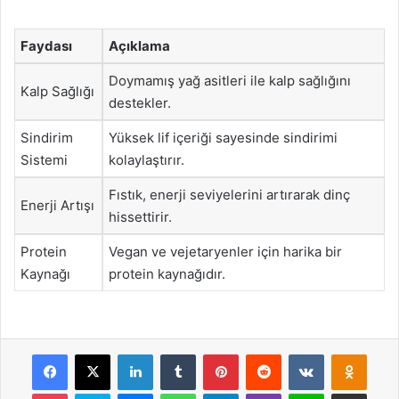
Faydası
Açıklama
Doymamış yağ asitleri ile kalp sağlığını
Kalp Sağlığı
destekler.
Sindirim
Yüksek lif içeriği sayesinde sindirimi
Sistemi
kolaylaştırır.
Fıstık, enerji seviyelerini artırarak dinç
Enerji Artışı
hissettirir.
Protein
Vegan ve vejetaryenler için harika bir
Kaynağı
protein kaynağıdır.
Facebook
X
LinkedIn
Tumblr
Pinterest
Reddit
VKontakte
Odnok
Pocket
Skype
Messenger
WhatsApp
Telegram
Viber
Line
E-Posta ile payla