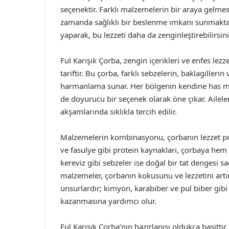
seçenektir. Farklı malzemelerin bir araya gelme
zamanda sağlıklı bir beslenme imkanı sunmakta
yaparak, bu lezzeti daha da zenginleştirebilirsin
Ful Karışık Çorba, zengin içerikleri ve enfes lezze
tariftir. Bu çorba, farklı sebzelerin, baklagilleri
harmanlama sunar. Her bölgenin kendine has ma
de doyurucu bir seçenek olarak öne çıkar. Ailele
akşamlarında sıklıkla tercih edilir.
Malzemelerin kombinasyonu, çorbanın lezzet pro
ve fasulye gibi protein kaynakları, çorbaya hem
kereviz gibi sebzeler ise doğal bir tat dengesi s
malzemeler, çorbanın kokusunu ve lezzetini artırı
unsurlardır; kimyon, karabiber ve pul biber gibi
kazanmasına yardımcı olur.
Ful Karışık Çorba’nın hazırlanışı oldukça basittir