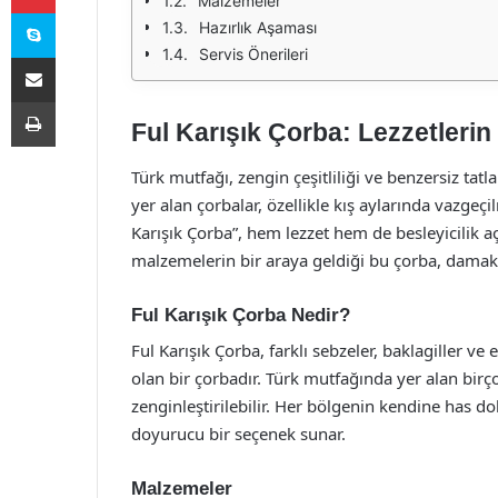
Malzemeler
Skype
Hazırlık Aşaması
Servis Önerileri
E-Posta ile paylaş
Yazdır
Ful Karışık Çorba: Lezzetlerin 
Türk mutfağı, zengin çeşitliliği ve benzersiz tat
yer alan çorbalar, özellikle kış aylarında vazgeçi
Karışık Çorba”, hem lezzet hem de besleyicilik a
malzemelerin bir araya geldiği bu çorba, damakl
Ful Karışık Çorba Nedir?
Ful Karışık Çorba, farklı sebzeler, baklagiller ve 
olan bir çorbadır. Türk mutfağında yer alan birç
zenginleştirilebilir. Her bölgenin kendine has d
doyurucu bir seçenek sunar.
Malzemeler