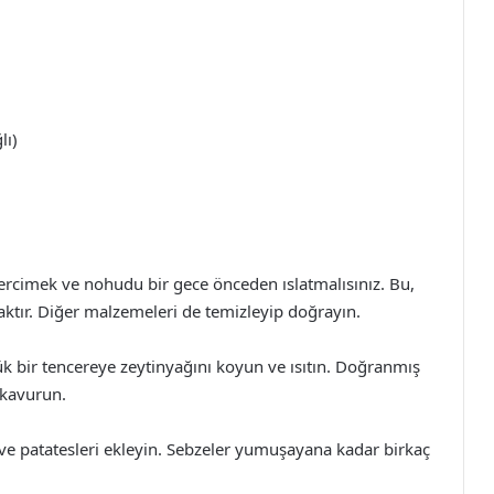
lı)
ercimek ve nohudu bir gece önceden ıslatmalısınız. Bu,
acaktır. Diğer malzemeleri de temizleyip doğrayın.
k bir tencereye zeytinyağını koyun ve ısıtın. Doğranmış
 kavurun.
e patatesleri ekleyin. Sebzeler yumuşayana kadar birkaç