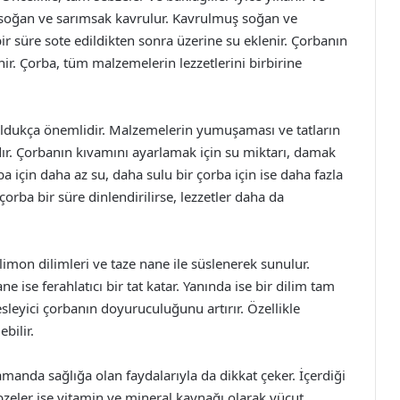
e soğan ve sarımsak kavrulur. Kavrulmuş soğan ve
ir süre sote edildikten sonra üzerine su eklenir. Çorbanın
ir. Çorba, tüm malzemelerin lezzetlerini birbirine
n oldukça önemlidir. Malzemelerin yumuşaması ve tatların
dır. Çorbanın kıvamını ayarlamak için su miktarı, damak
ba için daha az su, daha sulu bir çorba için ise daha fazla
orba bir süre dinlendirilirse, lezzetler daha da
limon dilimleri ve taze nane ile süslenerek sunulur.
e ise ferahlatıcı bir tat katar. Yanında ise bir dilim tam
sleyici çorbanın doyuruculuğunu artırır. Özellikle
bilir.
zamanda sağlığa olan faydalarıyla da dikkat çeker. İçerdiği
Sebzeler ise vitamin ve mineral kaynağı olarak vücut