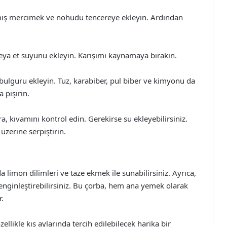
lmış mercimek ve nohudu tencereye ekleyin. Ardından
veya et suyunu ekleyin. Karışımı kaynamaya bırakın.
ulguru ekleyin. Tuz, karabiber, pul biber ve kimyonu da
 pişirin.
ra, kıvamını kontrol edin. Gerekirse su ekleyebilirsiniz.
üzerine serpiştirin.
da limon dilimleri ve taze ekmek ile sunabilirsiniz. Ayrıca,
 zenginleştirebilirsiniz. Bu çorba, hem ana yemek olarak
r.
özellikle kış aylarında tercih edilebilecek harika bir