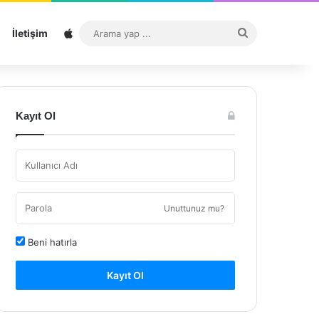
Sitemap
Arama
İletişim
yap
...
Kayıt Ol
Unuttunuz mu?
Beni hatırla
Kayıt Ol