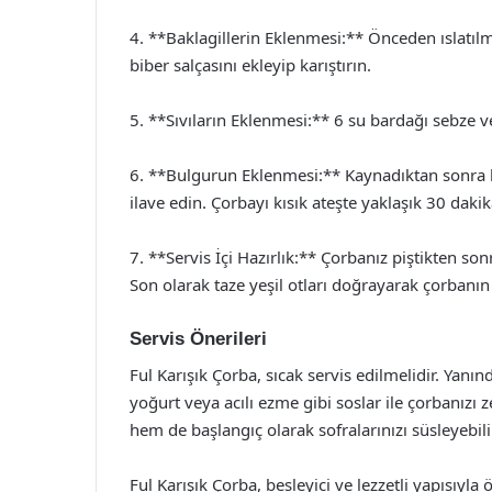
4. **Baklagillerin Eklenmesi:** Önceden ıslatı
biber salçasını ekleyip karıştırın.
5. **Sıvıların Eklenmesi:** 6 su bardağı sebze 
6. **Bulgurun Eklenmesi:** Kaynadıktan sonra b
ilave edin. Çorbayı kısık ateşte yaklaşık 30 dakika
7. **Servis İçi Hazırlık:** Çorbanız piştikten son
Son olarak taze yeşil otları doğrayarak çorbanın 
Servis Önerileri
Ful Karışık Çorba, sıcak servis edilmelidir. Yanın
yoğurt veya acılı ezme gibi soslar ile çorbanızı
hem de başlangıç olarak sofralarınızı süsleyebili
Ful Karışık Çorba, besleyici ve lezzetli yapısıyla 