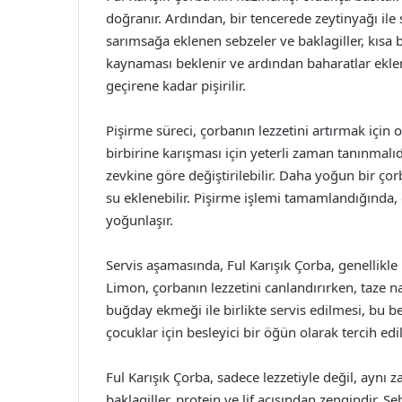
doğranır. Ardından, bir tencerede zeytinyağı il
sarımsağa eklenen sebzeler ve baklagiller, kısa b
kaynaması beklenir ve ardından baharatlar eklen
geçirene kadar pişirilir.
Pişirme süreci, çorbanın lezzetini artırmak içi
birbirine karışması için yeterli zaman tanınmalı
zevkine göre değiştirilebilir. Daha yoğun bir çor
su eklenebilir. Pişirme işlemi tamamlandığında, ç
yoğunlaşır.
Servis aşamasında, Ful Karışık Çorba, genellikle 
Limon, çorbanın lezzetini canlandırırken, taze nan
buğday ekmeği ile birlikte servis edilmesi, bu be
çocuklar için besleyici bir öğün olarak tercih edile
Ful Karışık Çorba, sadece lezzetiyle değil, aynı 
baklagiller, protein ve lif açısından zengindir. 