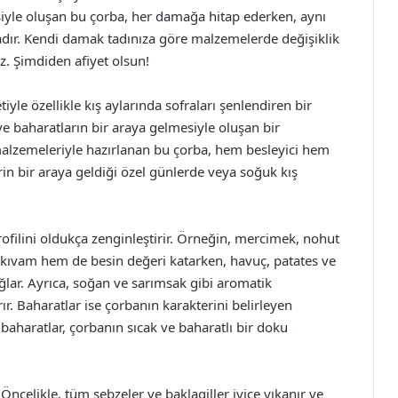
siyle oluşan bu çorba, her damağa hitap ederken, aynı
dır. Kendi damak tadınıza göre malzemelerde değişiklik
iz. Şimdiden afiyet olsun!
tiyle özellikle kış aylarında sofraları şenlendiren bir
n ve baharatların bir araya gelmesiyle oluşan bir
lzemeleriyle hazırlanan bu çorba, hem besleyici hem
rin bir araya geldiği özel günlerde veya soğuk kış
filini oldukça zenginleştirir. Örneğin, mercimek, nohut
 kıvam hem de besin değeri katarken, havuç, patates ve
ağlar. Ayrıca, soğan ve sarımsak gibi aromatik
r. Baharatlar ise çorbanın karakterini belirleyen
 baharatlar, çorbanın sıcak ve baharatlı bir doku
. Öncelikle, tüm sebzeler ve baklagiller iyice yıkanır ve