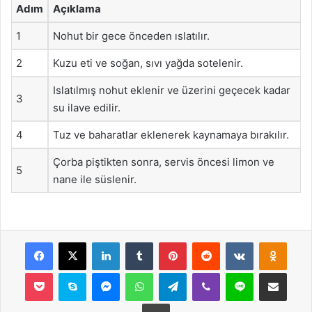
Adım
Açıklama
1
Nohut bir gece önceden ıslatılır.
2
Kuzu eti ve soğan, sıvı yağda sotelenir.
Islatılmış nohut eklenir ve üzerini geçecek kadar
3
su ilave edilir.
4
Tuz ve baharatlar eklenerek kaynamaya bırakılır.
Çorba piştikten sonra, servis öncesi limon ve
5
nane ile süslenir.
Facebook
X
LinkedIn
Tumblr
Pinterest
Reddit
VKontakte
Odnok
Pocket
Skype
Messenger
WhatsApp
Telegram
Viber
Line
E-Posta ile payla
Yazdır