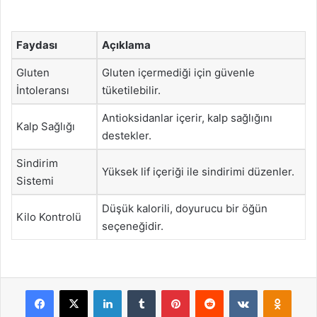
Faydası
Açıklama
Gluten
Gluten içermediği için güvenle
İntoleransı
tüketilebilir.
Antioksidanlar içerir, kalp sağlığını
Kalp Sağlığı
destekler.
Sindirim
Yüksek lif içeriği ile sindirimi düzenler.
Sistemi
Düşük kalorili, doyurucu bir öğün
Kilo Kontrolü
seçeneğidir.
Facebook
X
LinkedIn
Tumblr
Pinterest
Reddit
VKontakte
Odnok