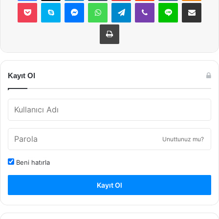
Pocket
Skype
Messenger
WhatsApp
Telegram
Viber
Line
E-Posta ile payla
Yazdır
Kayıt Ol
Unuttunuz mu?
Beni hatırla
Kayıt Ol