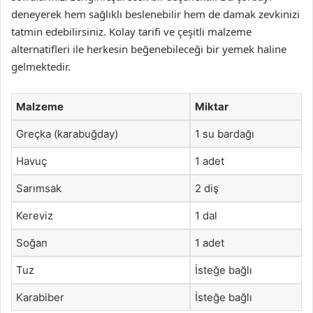
deneyerek hem sağlıklı beslenebilir hem de damak zevkinizi
tatmin edebilirsiniz. Kolay tarifi ve çeşitli malzeme
alternatifleri ile herkesin beğenebileceği bir yemek haline
gelmektedir.
Malzeme
Miktar
Greçka (karabuğday)
1 su bardağı
Havuç
1 adet
Sarımsak
2 diş
Kereviz
1 dal
Soğan
1 adet
Tuz
İsteğe bağlı
Karabiber
İsteğe bağlı