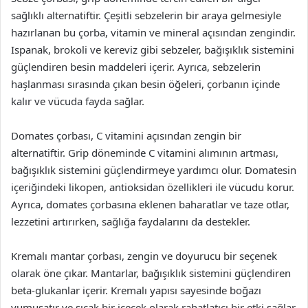
sağlıklı alternatiftir. Çeşitli sebzelerin bir araya gelmesiyle
hazırlanan bu çorba, vitamin ve mineral açısından zengindir.
Ispanak, brokoli ve kereviz gibi sebzeler, bağışıklık sistemini
güçlendiren besin maddeleri içerir. Ayrıca, sebzelerin
haşlanması sırasında çıkan besin öğeleri, çorbanın içinde
kalır ve vücuda fayda sağlar.
Domates çorbası, C vitamini açısından zengin bir
alternatiftir. Grip döneminde C vitamini alımının artması,
bağışıklık sistemini güçlendirmeye yardımcı olur. Domatesin
içeriğindeki likopen, antioksidan özellikleri ile vücudu korur.
Ayrıca, domates çorbasına eklenen baharatlar ve taze otlar,
lezzetini artırırken, sağlığa faydalarını da destekler.
Kremalı mantar çorbası, zengin ve doyurucu bir seçenek
olarak öne çıkar. Mantarlar, bağışıklık sistemini güçlendiren
beta-glukanlar içerir. Kremalı yapısı sayesinde boğazı
yumuşatır ve sıcak bir içecek olarak rahatlatıcı bir etki sağlar.