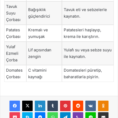
Tavuk
Bağışıklık
Tavuk eti ve sebzelerle
Suyu
güçlendirici
kaynatın.
Çorbası
Patates
Kremalı ve
Patatesleri haşlayıp,
Çorbası
yumuşak
krema ile karıştırın.
Yulaf
Lif açısından
Yulafı su veya sebze suyu
Ezmeli
zengin
ile kaynatın.
Çorba
Domates
C vitamini
Domatesleri püretip,
Çorbası
kaynağı
baharatlarla pişirin.
Facebook
X
LinkedIn
Tumblr
Pinterest
Reddit
VKontakte
Odnok
Pocket
Skype
Messenger
WhatsApp
Telegram
Viber
Line
E-Posta ile payla