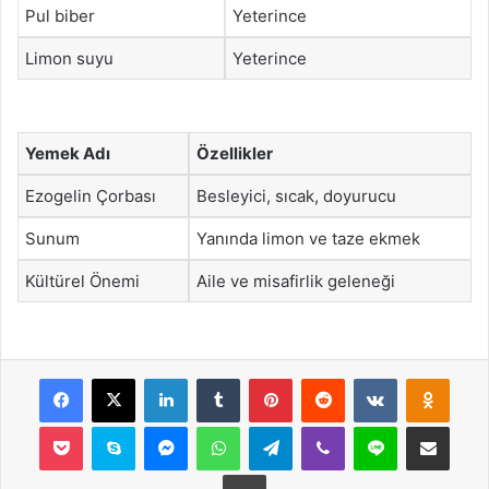
Pul biber
Yeterince
Limon suyu
Yeterince
Yemek Adı
Özellikler
Ezogelin Çorbası
Besleyici, sıcak, doyurucu
Sunum
Yanında limon ve taze ekmek
Kültürel Önemi
Aile ve misafirlik geleneği
Facebook
X
LinkedIn
Tumblr
Pinterest
Reddit
VKontakte
Odnok
Pocket
Skype
Messenger
WhatsApp
Telegram
Viber
Line
E-Posta ile payla
Yazdır