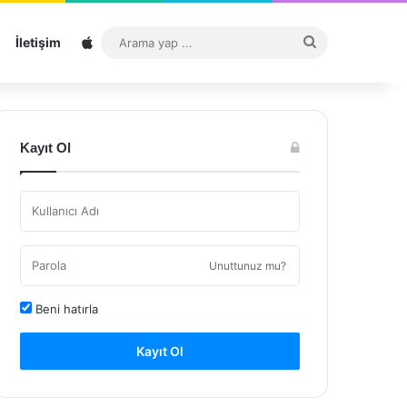
Sitemap
Arama
İletişim
yap
...
Kayıt Ol
Unuttunuz mu?
Beni hatırla
Kayıt Ol