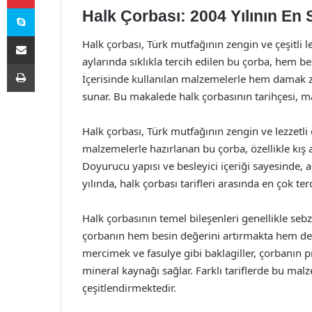
Skype
Halk Çorbası: 2004 Yılının En S
E-Posta ile paylaş
Halk çorbası, Türk mutfağının zengin ve çeşitli le
aylarında sıklıkla tercih edilen bu çorba, hem be
Yazdır
İçerisinde kullanılan malzemelerle hem damak z
sunar. Bu makalede halk çorbasının tarihçesi, ma
Halk çorbası, Türk mutfağının zengin ve lezzetli 
malzemelerle hazırlanan bu çorba, özellikle kış a
Doyurucu yapısı ve besleyici içeriği sayesinde, a
yılında, halk çorbası tarifleri arasında en çok ter
Halk çorbasının temel bileşenleri genellikle sebz
çorbanın hem besin değerini artırmakta hem de 
mercimek ve fasulye gibi baklagiller, çorbanın pr
mineral kaynağı sağlar. Farklı tariflerde bu ma
çeşitlendirmektedir.