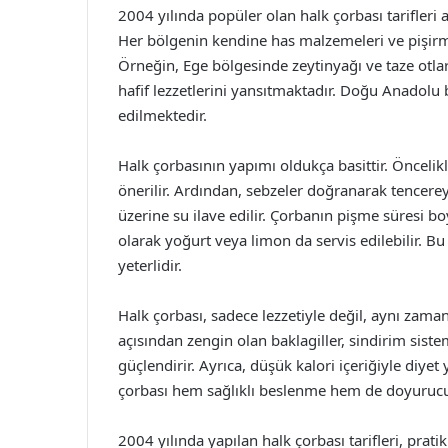
2004 yılında popüler olan halk çorbası tarifleri 
Her bölgenin kendine has malzemeleri ve pişirme 
Örneğin, Ege bölgesinde zeytinyağı ve taze otlar
hafif lezzetlerini yansıtmaktadır. Doğu Anadolu b
edilmektedir.
Halk çorbasının yapımı oldukça basittir. Öncelikl
önerilir. Ardından, sebzeler doğranarak tencereye
üzerine su ilave edilir. Çorbanın pişme süresi b
olarak yoğurt veya limon da servis edilebilir. Bu 
yeterlidir.
Halk çorbası, sadece lezzetiyle değil, aynı zaman
açısından zengin olan baklagiller, sindirim siste
güçlendirir. Ayrıca, düşük kalori içeriğiyle diyet
çorbası hem sağlıklı beslenme hem de doyurucu 
2004 yılında yapılan halk çorbası tarifleri, pratik