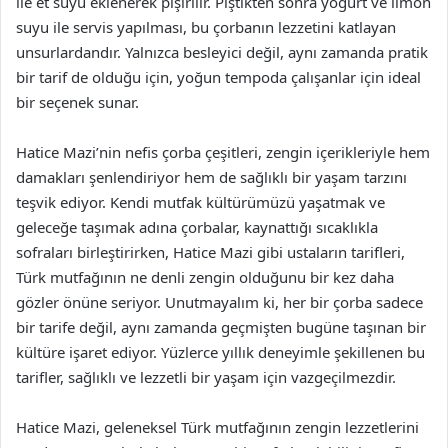
ile et suyu eklenerek pişirilir. Piştikten sonra yoğurt ve limon
suyu ile servis yapılması, bu çorbanın lezzetini katlayan
unsurlardandır. Yalnızca besleyici değil, aynı zamanda pratik
bir tarif de olduğu için, yoğun tempoda çalışanlar için ideal
bir seçenek sunar.
Hatice Mazi’nin nefis çorba çeşitleri, zengin içerikleriyle hem
damakları şenlendiriyor hem de sağlıklı bir yaşam tarzını
teşvik ediyor. Kendi mutfak kültürümüzü yaşatmak ve
geleceğe taşımak adına çorbalar, kaynattığı sıcaklıkla
sofraları birleştirirken, Hatice Mazi gibi ustaların tarifleri,
Türk mutfağının ne denli zengin olduğunu bir kez daha
gözler önüne seriyor. Unutmayalım ki, her bir çorba sadece
bir tarife değil, aynı zamanda geçmişten bugüne taşınan bir
kültüre işaret ediyor. Yüzlerce yıllık deneyimle şekillenen bu
tarifler, sağlıklı ve lezzetli bir yaşam için vazgeçilmezdir.
Hatice Mazi, geleneksel Türk mutfağının zengin lezzetlerini