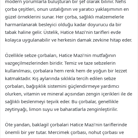
modern yorumlarla buluşturan bir şef olarak bilinir. Nefis
çorba çeşitleri, onun ustalığının ve yaratıcı yaklaşımının en
güzel örneklerini sunar. Her çorba, sağlıklı malzemelerle
harmanlanarak besleyici olduğu kadar doyurucu da bir
tabak haline gelir. Üstelik, Hatice Mazi’nin tarifleri evde
kolayca uygulanabilir ve herkesin damak zevkine hitap eder.
Özellikle sebze çorbaları, Hatice Mazi’nin mutfağının
vazgeçilmezlerinden biridir. Temiz ve taze sebzelerin
kullanılması, çorbalara hem renk hem de yoğun bir lezzet
katmaktadır. Kış aylarında sıklıkla tercih edilen sebze
çorbaları, bağışıklık sistemini güçlendirmeye yardımcı
olurken, vitamin ve mineral açısından zengin içerikleri ile de
sağlıklı beslenmeyi teşvik eder. Bu çorbalar, genellikle
zeytinyağı, limon suyu ve baharatlarla zenginleştirilir.
Öte yandan, baklagil çorbalari Hatice Mazi’nin tariflerinde
önemli bir yer tutar. Mercimek çorbası, nohut çorbası ve