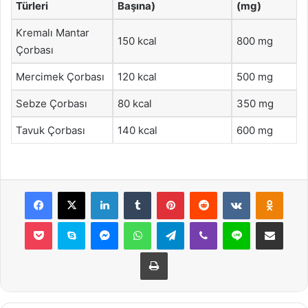
Türleri
Başına)
(mg)
Kremalı Mantar
150 kcal
800 mg
Çorbası
Mercimek Çorbası
120 kcal
500 mg
Sebze Çorbası
80 kcal
350 mg
Tavuk Çorbası
140 kcal
600 mg
Facebook
X
LinkedIn
Tumblr
Pinterest
Reddit
VKontakte
Odnok
Pocket
Skype
Messenger
WhatsApp
Telegram
Viber
Line
E-Posta ile payla
Yazdır