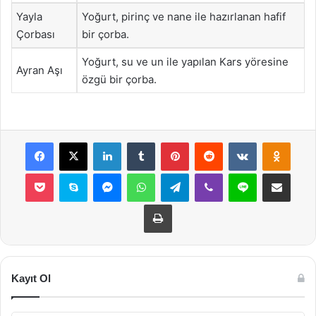
Yayla
Yoğurt, pirinç ve nane ile hazırlanan hafif
Çorbası
bir çorba.
Yoğurt, su ve un ile yapılan Kars yöresine
Ayran Aşı
özgü bir çorba.
Facebook
X
LinkedIn
Tumblr
Pinterest
Reddit
VKontakte
Odnok
Pocket
Skype
Messenger
WhatsApp
Telegram
Viber
Line
E-Posta ile payla
Yazdır
Kayıt Ol