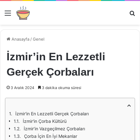
Menü
Ar
Anasayfa
/
Genel
İzmir’in En Lezzetli
Gerçek Çorbaları
3 Aralık 2024
3 dakika okuma süresi
İzmir'in En Lezzetli Gerçek Çorbaları
İzmir'in Çorba Kültürü
İzmir’in Vazgeçilmez Çorbaları
Çorba İçin En İyi Mekanlar