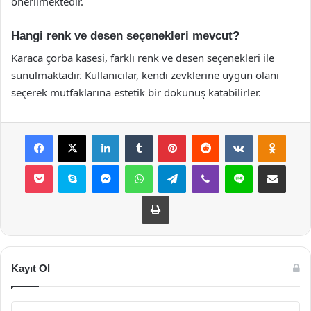
önerilmektedir.
Hangi renk ve desen seçenekleri mevcut?
Karaca çorba kasesi, farklı renk ve desen seçenekleri ile
sunulmaktadır. Kullanıcılar, kendi zevklerine uygun olanı
seçerek mutfaklarına estetik bir dokunuş katabilirler.
Facebook
X
LinkedIn
Tumblr
Pinterest
Reddit
VKontakte
Odnok
Pocket
Skype
Messenger
WhatsApp
Telegram
Viber
Line
E-Posta ile payla
Yazdır
Kayıt Ol