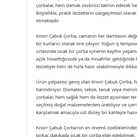
çorbalar, hem damak zevkinizi tatmin edecek hem d
Böylelikle, pratik lezzetlerin vazgeçilmezi olar
etmektedir.
Knorr Çabuk Çorba, zamanın her damlasını değer
bir kurtarıcı olarak öne çıkıyor. Yoğun iş tempo
ortasında sıcak bir çorba içmenin keyfini yaşam
açlık hissettiğinizde ya da misafirler geldiğind
lezzetiyle hem de hızla hazır olabilmesiyle dikka
Ürün yelpazesi geniş olan Knorr Çabuk Çorba, fa
barındırıyor. Domates, sebze, tavuk veya mercime
çorbalar, hem sağlık hem de lezzet açısından terci
seçilmiş doğal malzemelerden üretiliyor ve içeriği
karşılamak amacıyla üst düzey bir kaliteyle hazır
Knorr Çabuk Çorba’nın en önemli özelliklerinden b
birkaç dakikada sıcak bir çorba elde edebilmek