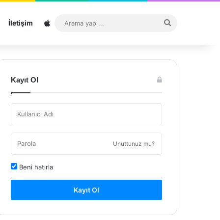
Sitemap
Arama
İletişim
yap
...
Kayıt Ol
Unuttunuz mu?
Beni hatırla
Kayıt Ol