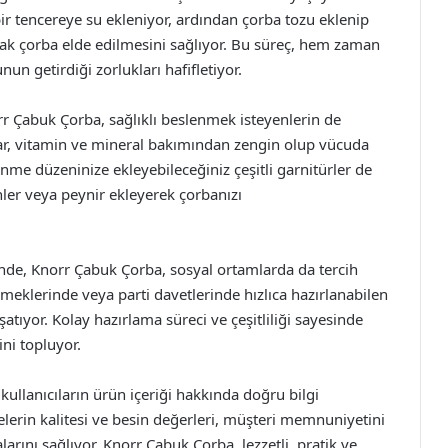
bir tencereye su ekleniyor, ardından çorba tozu eklenip
 sıcak çorba elde edilmesini sağlıyor. Bu süreç, hem zaman
n getirdiği zorlukları hafifletiyor.
orr Çabuk Çorba, sağlıklı beslenmek isteyenlerin de
llar, vitamin ve mineral bakımından zengin olup vücuda
enme düzeninize ekleyebileceğiniz çeşitli garnitürler de
onler veya peynir ekleyerek çorbanızı
sinde, Knorr Çabuk Çorba, sosyal ortamlarda da tercih
meklerinde veya parti davetlerinde hızlıca hazırlanabilen
aşatıyor. Kolay hazırlama süreci ve çeşitliliği sayesinde
ini topluyor.
, kullanıcıların ürün içeriği hakkında doğru bilgi
lerin kalitesi ve besin değerleri, müşteri memnuniyetini
arını sağlıyor. Knorr Çabuk Çorba, lezzetli, pratik ve