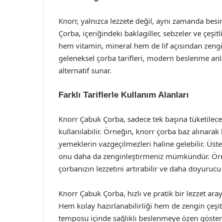
Knorr, yalnızca lezzete değil, aynı zamanda besi
Çorba, içeriğindeki baklagiller, sebzeler ve çeşit
hem vitamin, mineral hem de lif açısından zen
geleneksel çorba tarifleri, modern beslenme anlay
alternatif sunar.
Farklı Tariflerle Kullanım Alanları
Knorr Çabuk Çorba, sadece tek başına tüketilece
kullanılabilir. Örneğin, knorr çorba baz alınarak
yemeklerin vazgeçilmezleri haline gelebilir. Üste
onu daha da zenginleştirmeniz mümkündür. Örneğ
çorbanızın lezzetini artırabilir ve daha doyurucu 
Knorr Çabuk Çorba, hızlı ve pratik bir lezzet a
Hem kolay hazırlanabilirliği hem de zengin çeşi
temposu içinde sağlıklı beslenmeye özen göstere