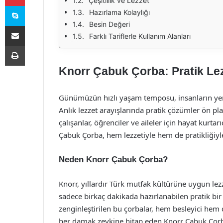
Çeşitlilik ve Lezzet
Skype
Hazırlama Kolaylığı
Besin Değeri
E-Posta ile paylaş
Farklı Tariflerle Kullanım Alanları
Yazdır
Knorr Çabuk Çorba: Pratik Lez
Günümüzün hızlı yaşam temposu, insanların yeme
Anlık lezzet arayışlarında pratik çözümler ön pl
çalışanlar, öğrenciler ve aileler için hayat kurtar
Çabuk Çorba, hem lezzetiyle hem de pratikliğiyle
Neden Knorr Çabuk Çorba?
Knorr, yıllardır Türk mutfak kültürüne uygun lez
sadece birkaç dakikada hazırlanabilen pratik bir
zenginleştirilen bu çorbalar, hem besleyici hem 
her damak zevkine hitap eden Knorr Çabuk Çorba