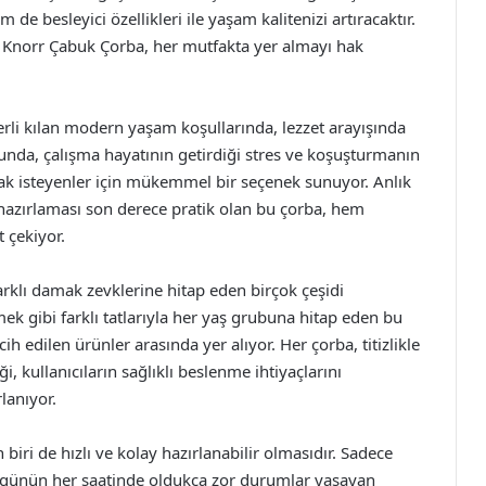
e besleyici özellikleri ile yaşam kalitenizi artıracaktır.
ak Knorr Çabuk Çorba, her mutfakta yer almayı hak
li kılan modern yaşam koşullarında, lezzet arayışında
sunda, çalışma hayatının getirdiği stres ve koşuşturmanın
ak isteyenler için mükemmel bir seçenek sunuyor. Anlık
e hazırlaması son derece pratik olan bu çorba, hem
t çekiyor.
rklı damak zevklerine hitap eden birçok çeşidi
k gibi farklı tatlarıyla her yaş grubuna hitap eden bu
h edilen ürünler arasında yer alıyor. Her çorba, titizlikle
, kullanıcıların sağlıklı beslenme ihtiyaçlarını
lanıyor.
iri de hızlı ve kolay hazırlanabilir olmasıdır. Sadece
, günün her saatinde oldukça zor durumlar yaşayan