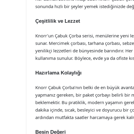
sonunda hızlı bir şeyler yemek istediğinizde değer
Çeşitlilik ve Lezzet
Knorr’un Çabuk Çorba serisi, menülerine yeni le
sunar. Mercimek çorbası, tarhana çorbası, sebze ç
yenilikçi lezzetleri de bünyesinde barındırır. He
kullanıma sunulur. Böylece, evde ya da ofiste k
Hazırlama Kolaylığı
Knorr Çabuk Çorba’nın belki de en büyük avantaj
yapmanız gereken, bir paket çorbayı belirli bir 
beklemektir. Bu pratiklik, modern yaşamın gere
dakika içinde, sıcak, besleyici ve doyurucu bir ç
ardından mutfakta saatler harcamaya gerek kalmad
Besin Değeri