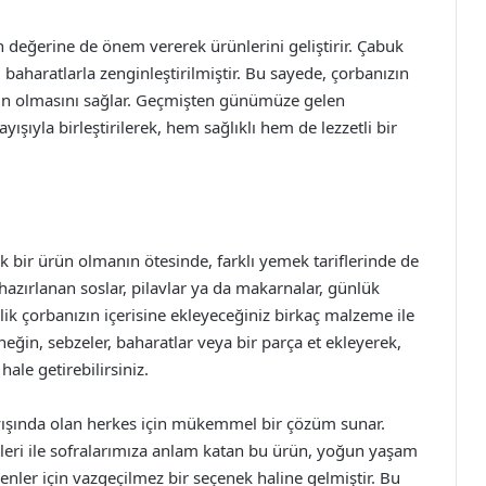
n değerine de önem vererek ürünlerini geliştirir. Çabuk
li baharatlarla zenginleştirilmiştir. Bu sayede, çorbanızın
gin olmasını sağlar. Geçmişten günümüze gelen
ışıyla birleştirilerek, hem sağlıklı hem de lezzetli bir
k bir ürün olmanın ötesinde, farklı yemek tariflerinde de
 hazırlanan soslar, pilavlar ya da makarnalar, günlük
lik çorbanızın içerisine ekleyeceğiniz birkaç malzeme ile
in, sebzeler, baharatlar veya bir parça et ekleyerek,
hale getirebilirsiniz.
rayışında olan herkes için mükemmel bir çözüm sunar.
tleri ile sofralarımıza anlam katan bu ürün, yoğun yaşam
nler için vazgeçilmez bir seçenek haline gelmiştir. Bu