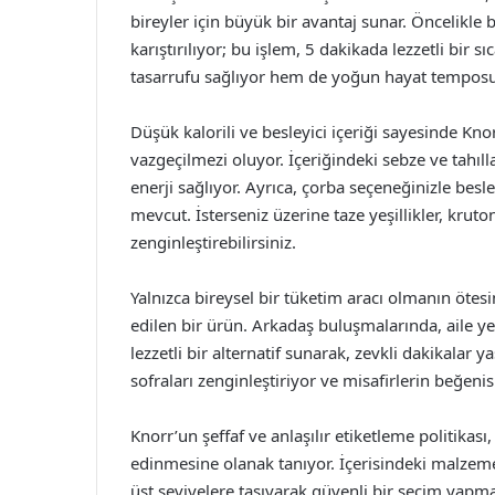
bireyler için büyük bir avantaj sunar. Öncelikle 
karıştırılıyor; bu işlem, 5 dakikada lezzetli bir
tasarrufu sağlıyor hem de yoğun hayat temposunu
Düşük kalorili ve besleyici içeriği sayesinde Kn
vazgeçilmezi oluyor. İçeriğindeki sebze ve tahı
enerji sağlıyor. Ayrıca, çorba seçeneğinizle besl
mevcut. İsterseniz üzerine taze yeşillikler, krut
zenginleştirebilirsiniz.
Yalnızca bireysel bir tüketim aracı olmanın öte
edilen bir ürün. Arkadaş buluşmalarında, aile ye
lezzetli bir alternatif sunarak, zevkli dakikalar y
sofraları zenginleştiriyor ve misafirlerin beğenis
Knorr’un şeffaf ve anlaşılır etiketleme politikası
edinmesine olanak tanıyor. İçerisindeki malzeme
üst seviyelere taşıyarak güvenli bir seçim yapmal