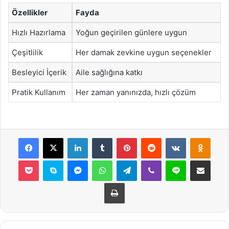
Özellikler
Fayda
Hızlı Hazırlama
Yoğun geçirilen günlere uygun
Çeşitlilik
Her damak zevkine uygun seçenekler
Besleyici İçerik
Aile sağlığına katkı
Pratik Kullanım
Her zaman yanınızda, hızlı çözüm
Facebook
X
LinkedIn
Tumblr
Pinterest
Reddit
VKontakte
Odnok
Pocket
Skype
Messenger
WhatsApp
Telegram
Viber
Line
E-Posta ile payla
Yazdır