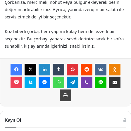
Çorbanıza, mercimek, nohut veya bulgur ekleyerek besin
değerini artırabilirsiniz. Ayrıca, yanında zengin bir salata ile
servis etmek de iyi bir seçenektir.
Köz biberli çorba, hem yapımı kolay hem de lezzetli bir
seçenektir. Bu çorbayı yaparak sevdiklerinize sıcak bir sofra
sunabilir, kış aylarında içlerinizi ısıtabilirsiniz.
Facebook
X
LinkedIn
Tumblr
Pinterest
Reddit
VKontakte
Odnok
Pocket
Skype
Messenger
WhatsApp
Telegram
Viber
Line
E-Posta ile payla
Yazdır
Kayıt Ol