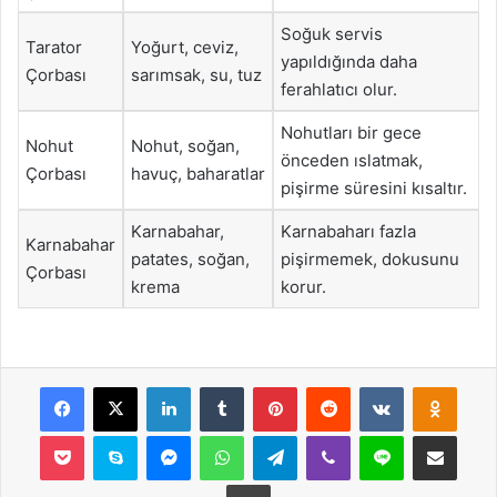
Soğuk servis
Tarator
Yoğurt, ceviz,
yapıldığında daha
Çorbası
sarımsak, su, tuz
ferahlatıcı olur.
Nohutları bir gece
Nohut
Nohut, soğan,
önceden ıslatmak,
Çorbası
havuç, baharatlar
pişirme süresini kısaltır.
Karnabahar,
Karnabaharı fazla
Karnabahar
patates, soğan,
pişirmemek, dokusunu
Çorbası
krema
korur.
Facebook
X
LinkedIn
Tumblr
Pinterest
Reddit
VKontakte
Odnok
Pocket
Skype
Messenger
WhatsApp
Telegram
Viber
Line
E-Posta ile payla
Yazdır