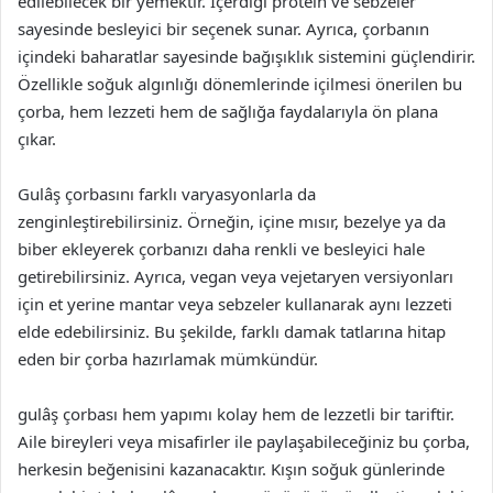
edilebilecek bir yemektir. İçerdiği protein ve sebzeler
sayesinde besleyici bir seçenek sunar. Ayrıca, çorbanın
içindeki baharatlar sayesinde bağışıklık sistemini güçlendirir.
Özellikle soğuk algınlığı dönemlerinde içilmesi önerilen bu
çorba, hem lezzeti hem de sağlığa faydalarıyla ön plana
çıkar.
Gulâş çorbasını farklı varyasyonlarla da
zenginleştirebilirsiniz. Örneğin, içine mısır, bezelye ya da
biber ekleyerek çorbanızı daha renkli ve besleyici hale
getirebilirsiniz. Ayrıca, vegan veya vejetaryen versiyonları
için et yerine mantar veya sebzeler kullanarak aynı lezzeti
elde edebilirsiniz. Bu şekilde, farklı damak tatlarına hitap
eden bir çorba hazırlamak mümkündür.
gulâş çorbası hem yapımı kolay hem de lezzetli bir tariftir.
Aile bireyleri veya misafirler ile paylaşabileceğiniz bu çorba,
herkesin beğenisini kazanacaktır. Kışın soğuk günlerinde