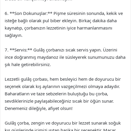
6. **Son Dokunuşlar:** Pişme süresinin sonunda, kekik ve
isteğe bağlı olarak pul biber ekleyin. Birkaç dakika daha
kaynatıp, çorbanızın lezzetinin iyice harmanlanmasını
sağlayın.
7. **Servis:** Gulâş çorbanızı sıcak servis yapın. Üzerini
ince doğranmış maydanoz ile süsleyerek sunumunuzu daha
şık hale getirebilirsiniz.
Lezzetli gulâş çorbası, hem besleyici hem de doyurucu bir
seçenek olarak kış aylarının vazgeçilmezi olmaya adaydır.
Baharatların ve taze sebzelerin buluştuğu bu çorba,
sevdiklerinizle paylaşabileceğiniz sıcak bir öğün sunar.
Denemeniz dileğiyle, afiyet olsun!
Gulâş çorba, zengin ve doyurucu bir lezzet sunarak soğuk
kış günlerinde içimizi ısıtan harika bir seçenektir. Macar