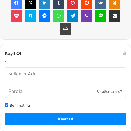
Pocket
Skype
Messenger
WhatsApp
Telegram
Viber
Line
E-Posta ile payla
Yazdır
Kayıt Ol
Unuttunuz mu?
Beni hatırla
Kayıt Ol