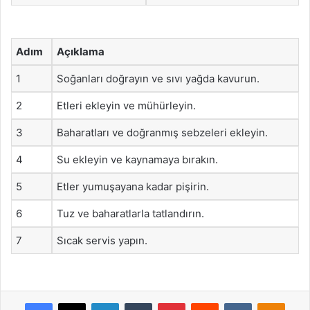
Adım
Açıklama
1
Soğanları doğrayın ve sıvı yağda kavurun.
2
Etleri ekleyin ve mühürleyin.
3
Baharatları ve doğranmış sebzeleri ekleyin.
4
Su ekleyin ve kaynamaya bırakın.
5
Etler yumuşayana kadar pişirin.
6
Tuz ve baharatlarla tatlandırın.
7
Sıcak servis yapın.
Facebook
X
LinkedIn
Tumblr
Pinterest
Reddit
VKontakte
Odnok