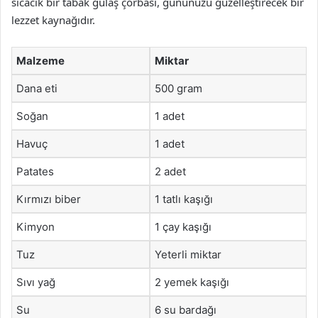
sıcacık bir tabak gulâş çorbası, gününüzü güzelleştirecek bir
lezzet kaynağıdır.
Malzeme
Miktar
Dana eti
500 gram
Soğan
1 adet
Havuç
1 adet
Patates
2 adet
Kırmızı biber
1 tatlı kaşığı
Kimyon
1 çay kaşığı
Tuz
Yeterli miktar
Sıvı yağ
2 yemek kaşığı
Su
6 su bardağı