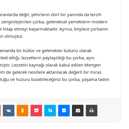
nlarda değil, şehirlerin dört bir yanında da tercih
le zenginleştirilen çorba, geleneksel yemeklerin modern
e hitap etmeyi başarmaktadır. Ayrıca, böylece çorbanın
ün olmuştur.
amanda bir kültür ve gelenekler bütünü olarak
hbet ettiği, lezzetlerin paylaşıldığı bu çorba, aynı
miştir. Lezzetin kaynağı olarak kabul edilen Mengen
de gelecek nesillere aktarılacak değerli bir miras
uğu ve huzuru bulabileceğiniz bu çorba, yaşama tadını
st
Reddit
VKontakte
Odnoklassniki
Pocket
Skype
Messenger
E-Posta ile paylaş
Yazdır