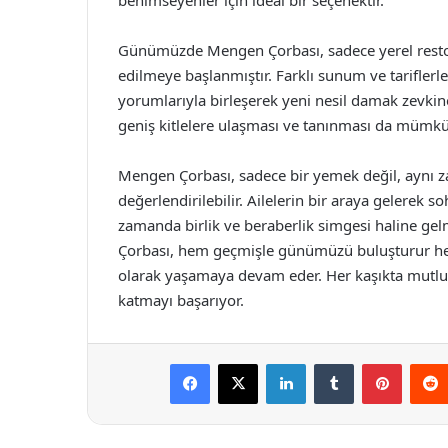
benimseyenler için ideal bir seçenektir.
Günümüzde Mengen Çorbası, sadece yerel restora
edilmeye başlanmıştır. Farklı sunum ve tarifler
yorumlarıyla birleşerek yeni nesil damak zevkin
geniş kitlelere ulaşması ve tanınması da mümk
Mengen Çorbası, sadece bir yemek değil, aynı z
değerlendirilebilir. Ailelerin bir araya gelerek so
zamanda birlik ve beraberlik simgesi haline gel
Çorbası, hem geçmişle günümüzü buluşturur hem 
olarak yaşamaya devam eder. Her kaşıkta mutlul
katmayı başarıyor.
Facebook
X
LinkedIn
Tumblr
Pintere