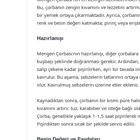
Bu, çorbanın zengin kıvamını ve lezzetini artır
bir yemek ortaya çıkarmaktadır. Ayrıca, çorbanın
renk ve besin değeri katmakta; pirinç veya eriş
Hazırlanışı
Mengen Çorbası’nın hazırlanışı, diğer çorbalara g
kuşbaşı şeklinde doğranması gerekir. Ardından, b
salıp çekene kadar pişirilirken, ayrı bir tavada
kavrulur. Bu aşama, sebzelerin tatlarının ortay
olur. Kavrulmuş sebzelerin üzerine etler eklenir,
Kaynadıktan sonra, çorbanın bir kısmı püre halin
kıvamını artırır. tuz, karabiber ve isteğe bağlı 
Çorba, genellikle yaklaşık 1-1,5 saat pişirilerek 
Pişirdikten sonra sıcak bir şekilde servis edilir.
Besin Değeri ve Faydaları