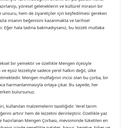
zırlanışı, yöresel geleneklerin ve kültürel mirasın bir
e unsuru, hem de ziyaretçiler için keşfedilmesi gereken
zla insanın beğenisini kazanmakta ve tarihsel
. Eğer hala tadına bakmadıysanız, bu lezzeti mutlaka
eksel bir yemektir ve özellikle Mengen ilçesiyle
e eşsiz lezzetiyle sadece yerel halkın değil, ülke
etmektedir. Mengen mutfağının incisi olan bu çorba, bir
taca harmanlanmasıyla ortaya çıkar. Bu sayede, her
derken bulursunuz.
i, kullanılan malzemelerin tazeliğidir. Yerel tarım
ini artırır hem de lezzetini derinleştirir. Özellikle yaz
de hazırlanan Mengen Çorbası, mevsiminde tüketilen en
rbanın içinde genellikle patates, havuç, bezelye, biber ve