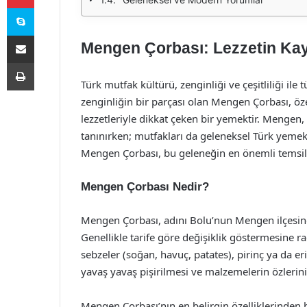
Skype
E-Posta ile paylaş
Mengen Çorbası: Lezzetin Ka
Yazdır
Türk mutfak kültürü, zenginliği ve çeşitliliği i
zenginliğin bir parçası olan Mengen Çorbası, öz
lezzetleriyle dikkat çeken bir yemektir. Mengen, d
tanınırken; mutfakları da geleneksel Türk yemek
Mengen Çorbası, bu geleneğin en önemli temsilci
Mengen Çorbası Nedir?
Mengen Çorbası, adını Bolu’nun Mengen ilçesind
Genellikle tarife göre değişiklik göstermesine 
sebzeler (soğan, havuç, patates), pirinç ya da eriş
yavaş yavaş pişirilmesi ve malzemelerin özlerinin
Mengen Çorbası’nın en belirgin özelliklerinden b