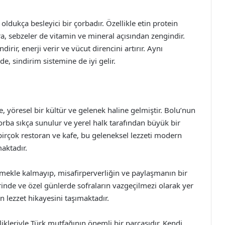
dukça besleyici bir çorbadır. Özellikle etin protein
a, sebzeler de vitamin ve mineral açısından zengindir.
irir, enerji verir ve vücut direncini artırır. Aynı
e, sindirim sistemine de iyi gelir.
yöresel bir kültür ve gelenek haline gelmiştir. Bolu’nun
rba sıkça sunulur ve yerel halk tarafından büyük bir
birçok restoran ve kafe, bu geleneksel lezzeti modern
aktadır.
ekle kalmayıp, misafirperverliğin ve paylaşmanın bir
rinde ve özel günlerde sofraların vazgeçilmezi olarak yer
lezzet hikayesini taşımaktadır.
ikleriyle Türk mutfağının önemli bir parçasıdır. Kendi