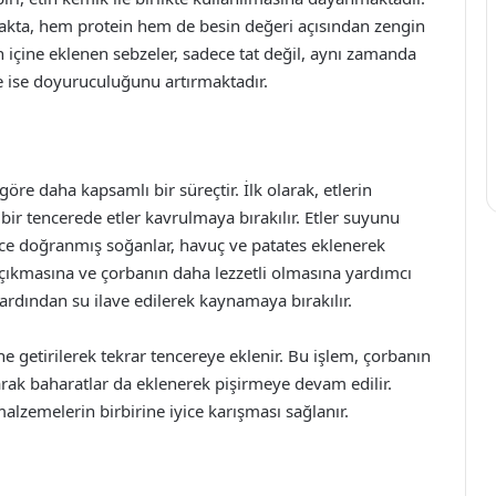
makta, hem protein hem de besin değeri açısından zengin
 içine eklenen sebzeler, sadece tat değil, aynı zamanda
te ise doyuruculuğunu artırmaktadır.
öre daha kapsamlı bir süreçtir. İlk olarak, etlerin
ir tencerede etler kavrulmaya bırakılır. Etler suyunu
 ince doğranmış soğanlar, havuç ve patates eklenerek
a çıkmasına ve çorbanın daha lezzetli olmasına yardımcı
 ardından su ilave edilerek kaynamaya bırakılır.
e getirilerek tekrar tencereye eklenir. Bu işlem, çorbanın
olarak baharatlar da eklenerek pişirmeye devam edilir.
malzemelerin birbirine iyice karışması sağlanır.