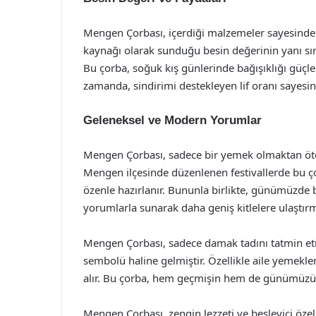
Mengen Çorbası, içerdiği malzemeler sayesinde ol
kaynağı olarak sunduğu besin değerinin yanı sır
Bu çorba, soğuk kış günlerinde bağışıklığı güçlend
zamanda, sindirimi destekleyen lif oranı sayesind
Geleneksel ve Modern Yorumlar
Mengen Çorbası, sadece bir yemek olmaktan öte, 
Mengen ilçesinde düzenlenen festivallerde bu ço
özenle hazırlanır. Bununla birlikte, günümüzde 
yorumlarla sunarak daha geniş kitlelere ulaştırm
Mengen Çorbası, sadece damak tadını tatmin etm
sembolü haline gelmiştir. Özellikle aile yemekle
alır. Bu çorba, hem geçmişin hem de günümüzün 
Mengen Çorbası, zengin lezzeti ve besleyici özell