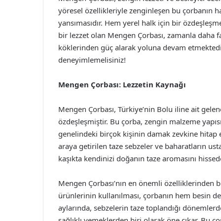
yöresel özellikleriyle zenginleşen bu çorbanın ha
yansımasıdır. Hem yerel halk için bir özdeşleşm
bir lezzet olan Mengen Çorbası, zamanla daha fa
köklerinden güç alarak yoluna devam etmektedir
deneyimlemelisiniz!
Mengen Çorbası: Lezzetin Kaynağı
Mengen Çorbası, Türkiye’nin Bolu iline ait gelen
özdeşleşmiştir. Bu çorba, zengin malzeme yapısı v
genelindeki birçok kişinin damak zevkine hitap 
araya getirilen taze sebzeler ve baharatların us
kaşıkta kendinizi doğanın taze aromasını hisse
Mengen Çorbası’nın en önemli özelliklerinden bir
ürünlerinin kullanılması, çorbanın hem besin değer
aylarında, sebzelerin taze toplandığı dönemler
sağlıklı yemeklerden biri olarak öne çıkar. Bu ço