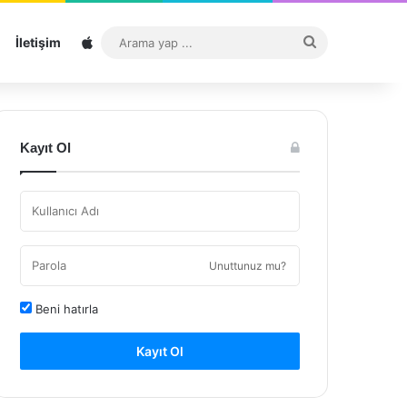
Sitemap
Arama
İletişim
yap
...
Kayıt Ol
Unuttunuz mu?
Beni hatırla
Kayıt Ol