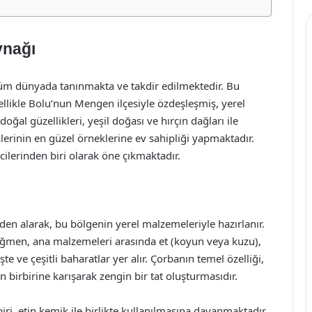
ynağı
le tüm dünyada tanınmakta ve takdir edilmektedir. Bu
ellikle Bolu’nun Mengen ilçesiyle özdeşleşmiş, yerel
oğal güzellikleri, yeşil doğası ve hırçın dağları ile
lerinin en güzel örneklerine ev sahipliği yapmaktadır.
lerinden biri olarak öne çıkmaktadır.
en alarak, bu bölgenin yerel malzemeleriyle hazırlanır.
rağmen, ana malzemeleri arasında et (koyun veya kuzu),
te ve çeşitli baharatlar yer alır. Çorbanın temel özelliği,
 birbirine karışarak zengin bir tat oluşturmasıdır.
iri, etin kemik ile birlikte kullanılmasına dayanmaktadır.