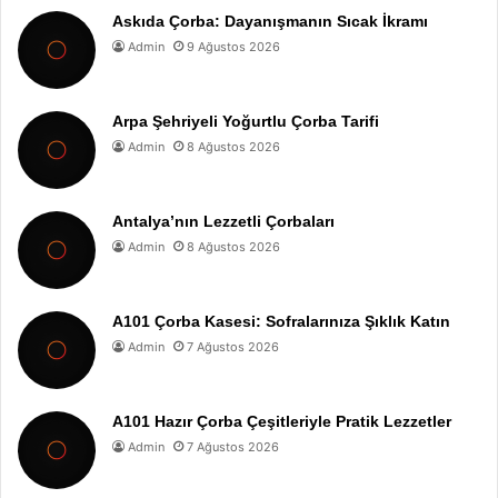
Askıda Çorba: Dayanışmanın Sıcak İkramı
Admin
9 Ağustos 2026
Arpa Şehriyeli Yoğurtlu Çorba Tarifi
Admin
8 Ağustos 2026
Antalya’nın Lezzetli Çorbaları
Admin
8 Ağustos 2026
A101 Çorba Kasesi: Sofralarınıza Şıklık Katın
Admin
7 Ağustos 2026
A101 Hazır Çorba Çeşitleriyle Pratik Lezzetler
Admin
7 Ağustos 2026