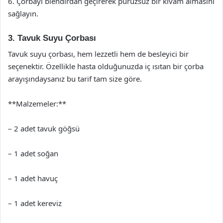
6. Çorbayı blendırdan geçirerek pürüzsüz bir kıvam almasını
sağlayın.
3. Tavuk Suyu Çorbası
Tavuk suyu çorbası, hem lezzetli hem de besleyici bir
seçenektir. Özellikle hasta olduğunuzda iç ısıtan bir çorba
arayışındaysanız bu tarif tam size göre.
**Malzemeler:**
– 2 adet tavuk göğsü
– 1 adet soğan
– 1 adet havuç
– 1 adet kereviz