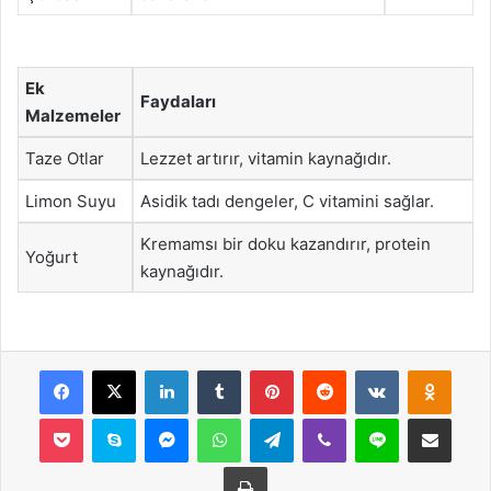
Ek
Faydaları
Malzemeler
Taze Otlar
Lezzet artırır, vitamin kaynağıdır.
Limon Suyu
Asidik tadı dengeler, C vitamini sağlar.
Kremamsı bir doku kazandırır, protein
Yoğurt
kaynağıdır.
Facebook
X
LinkedIn
Tumblr
Pinterest
Reddit
VKontakte
Odnok
Pocket
Skype
Messenger
WhatsApp
Telegram
Viber
Line
E-Posta ile payla
Yazdır