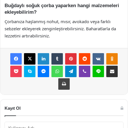
Buğdaylı soğuk çorba yaparken hangi malzemeleri
ekleyebilirim?
Çorbanıza haşlanmış nohut, mısır, avokado veya farklı
sebzeler ekleyerek zenginleştirebilirsiniz. Baharatlarla da
lezzetini artırabilirsiniz.
Facebook
X
LinkedIn
Tumblr
Pinterest
Reddit
VKontakte
Odnok
Pocket
Skype
Messenger
WhatsApp
Telegram
Viber
Line
E-Posta ile payla
Yazdır
Kayıt Ol